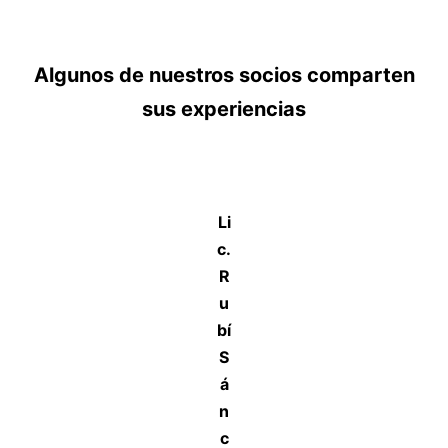
Algunos de nuestros socios comparten
sus experiencias
Li
c.
R
u
bí
S
á
n
c